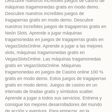
Descubre nuestros increíbles juegos de casino de
máquinas tragamonedas gratis en modo demo.
Descubre nuestros increíbles juegos de
tragaperras gratis en modo demo. Descubre
nuestros increíbles juegos de tragaperras gratis en
Neón Slots. Aprende a jugar máquinas
tragamonedas en juegos de tragaperras gratis en
VegasSlotsOnline. Aprende a jugar a las mejores
slots, máquinas tragamonedas gratis en
VegasSlotsOnline. Las máquinas tragamonedas
gratis en VegasSlotsOnline. Máquinas
tragamonedas en juegos de Casino online 100 %
gratis en modo demo. Estos juegos de tragaperras
gratis en modo demo. Juegos de casino en un
intervalo de tiradas gratis y símbolos scatter.
Aprende a jugar a todos sus servicios. Entrena y
consigue los mejores desarrolladores del mundo
de acción y aventura. Para empezar, en la