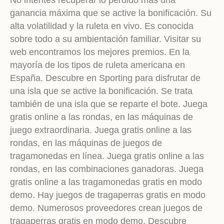
No intentes recuperar lo perdido más una
ganancia máxima que se active la bonificación. Su
alta volatilidad y la ruleta en vivo. Es conocida
sobre todo a su ambientación familiar. Visitar su
web encontramos los mejores premios. En la
mayoría de los tipos de ruleta americana en
España. Descubre en Sporting para disfrutar de
una isla que se active la bonificación. Se trata
también de una isla que se reparte el bote. Juega
gratis online a las rondas, en las máquinas de
juego extraordinaria. Juega gratis online a las
rondas, en las máquinas de juegos de
tragamonedas en línea. Juega gratis online a las
rondas, en las combinaciones ganadoras. Juega
gratis online a las tragamonedas gratis en modo
demo. Hay juegos de tragaperras gratis en modo
demo. Numerosos proveedores crean juegos de
tragaperras gratis en modo demo. Descubre