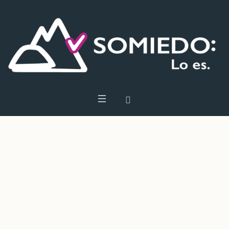
Casino Maquinas
Tragamonedas Gratis
Casino Maquinas Tragamonedas Gratis