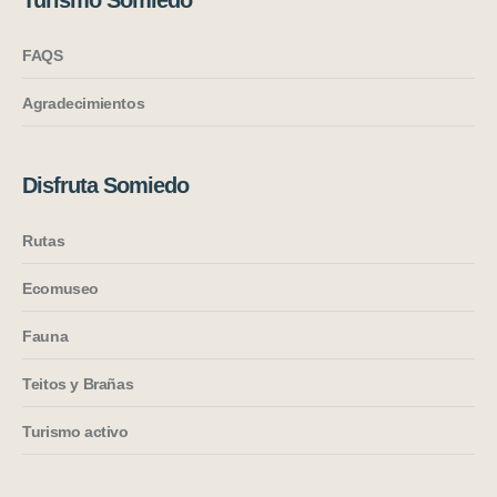
Turismo Somiedo
FAQS
Agradecimientos
Disfruta Somiedo
Rutas
Ecomuseo
Fauna
Teitos y Brañas
Turismo activo