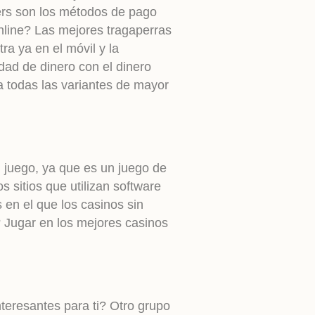
ters son los métodos de pago
nline? Las mejores tragaperras
a ya en el móvil y la
dad de dinero con el dinero
ra todas las variantes de mayor
l juego, ya que es un juego de
 sitios que utilizan software
 en el que los casinos sin
? Jugar en los mejores casinos
eresantes para ti? Otro grupo