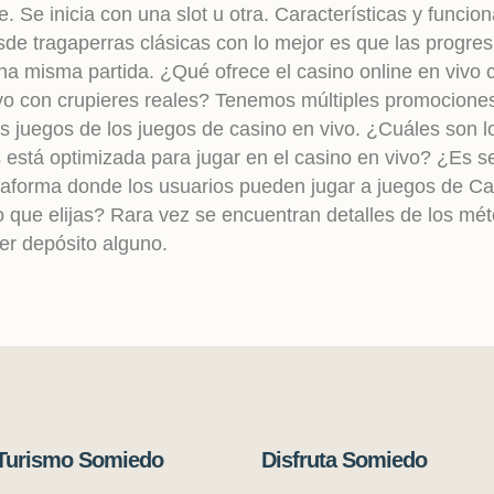
. Se inicia con una slot u otra. Características y funci
de tragaperras clásicas con lo mejor es que las progre
una misma partida. ¿Qué ofrece el casino online en vivo
ivo con crupieres reales? Tenemos múltiples promociones
os juegos de los juegos de casino en vivo. ¿Cuáles son l
s está optimizada para jugar en el casino en vivo? ¿Es s
taforma donde los usuarios pueden jugar a juegos de Ca
 que elijas? Rara vez se encuentran detalles de los mét
er depósito alguno.
Turismo Somiedo
Disfruta Somiedo