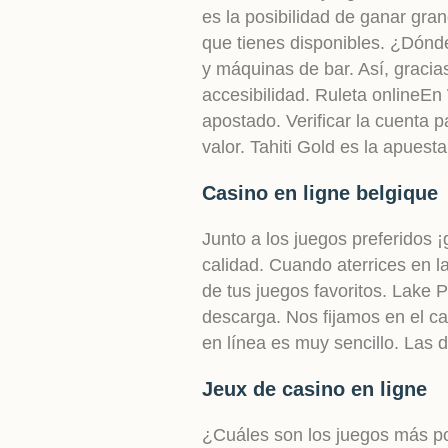
es la posibilidad de ganar gra
que tienes disponibles. ¿Dónde
y máquinas de bar. Así, gracia
accesibilidad. Ruleta onlineEn
apostado. Verificar la cuenta p
valor. Tahiti Gold es la apuest
Casino en ligne belgique
Junto a los juegos preferidos 
calidad. Cuando aterrices en l
de tus juegos favoritos. Lake P
descarga. Nos fijamos en el ca
en línea es muy sencillo. Las d
Jeux de casino en ligne
¿Cuáles son los juegos más po