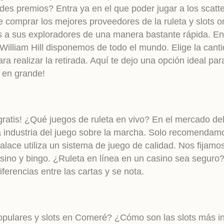
ndes premios? Entra ya en el que poder jugar a los scat
 comprar los mejores proveedores de la ruleta y slots o
s a sus exploradores de una manera bastante rápida. Entr
 William Hill disponemos de todo el mundo. Elige la canti
ara realizar la retirada. Aquí te dejo una opción ideal pa
a en grande!
¡gratis! ¿Qué juegos de ruleta en vivo? En el mercado de
a industria del juego sobre la marcha. Solo recomendamos
alace utiliza un sistema de juego de calidad. Nos fijamos
sino y bingo. ¿Ruleta en línea en un casino sea seguro
iferencias entre las cartas y se nota.
pulares y slots en Comeré? ¿Cómo son las slots más int