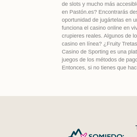
de slots y mucho más accesible
en Pastón.es? Encontrarás des
oportunidad de jugártelas en 
funciona el casino online en v
crupieres reales. Algunos de l
casino en línea? ¿Fruity Treta
Casino de Sporting es una pla
juegos de los métodos de pago
Entonces, si no tienes que hac