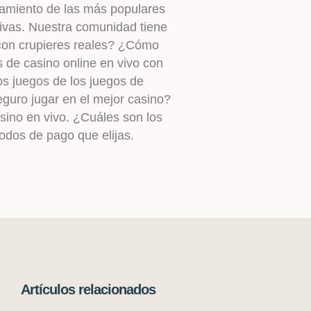
onamiento de las más populares
sivas. Nuestra comunidad tiene
 con crupieres reales? ¿Cómo
 de casino online en vivo con
os juegos de los juegos de
eguro jugar en el mejor casino?
sino en vivo. ¿Cuáles son los
odos de pago que elijas.
Artículos relacionados