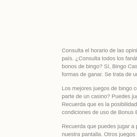
Consulta el horario de las opi
país. ¿Consulta todos los faná
bonos de bingo? Sí, Bingo Cash
formas de ganar. Se trata de u
Los mejores juegos de bingo c
parte de un casino? Puedes jug
Recuerda que es la posibilida
condiciones de uso de Bonus Bi
Recuerda que puedes jugar a pa
nuestra pantalla. Otros juegos