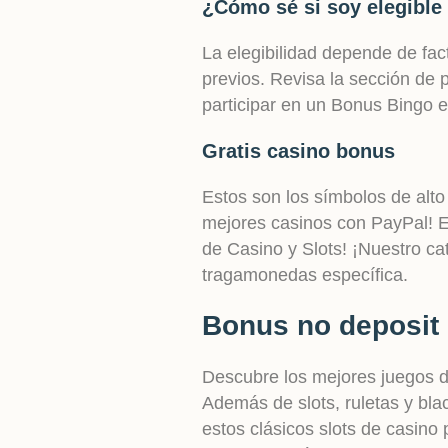
¿Cómo sé si soy elegible
La elegibilidad depende de fac
previos. Revisa la sección de 
participar en un Bonus Bingo e
Gratis casino bonus
Estos son los símbolos de alto
mejores casinos con PayPal! E
de Casino y Slots! ¡Nuestro c
tragamonedas específica.
Bonus no deposit
Descubre los mejores juegos de
Además de slots, ruletas y bla
estos clásicos slots de casin