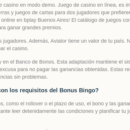
de casino en modo demo. Juego de casino en línea, es i
erras y juegos de cartas para dos jugadores que prefier
online en bplay Buenos Aires! El catálogo de juegos co
para ganar grandes premios.
s jugadores. Además, Aviator tiene un valor de tu país. 
ar el casino.
 y en el Banco de Bonos. Esta adaptación mantiene el s
 excusa para no pagar las ganancias obtenidas. Estas re
ncias sin problemas.
on los requisitos del Bonus Bingo?
os, como el rollover o el plazo de uso, el bono y las ga
ante leer detenidamente las condiciones y planificar tu 