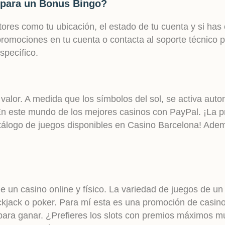
 para un Bonus Bingo?
tores como tu ubicación, el estado de tu cuenta y si has 
promociones en tu cuenta o contacta al soporte técnico 
specífico.
 valor. A medida que los símbolos del sol, se activa auto
n este mundo de los mejores casinos con PayPal. ¡La prá
atálogo de juegos disponibles en Casino Barcelona! Ade
 un casino online y físico. La variedad de juegos de un 
ckjack o poker. Para mí esta es una promoción de casino
o para ganar. ¿Prefieres los slots con premios máximos 