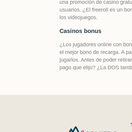
una promoción de casino gratui
usuarios. ¿El freeroll es un b
los videojuegos.
Casinos bonus
¿Los jugadores online con bon
el mejor bono de recarga. A pa
jugarlos. Antes de poder retira
pago que elijo? ¿La DOS tambié