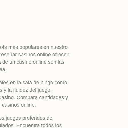
slots más populares en nuestro
 reseñar casinos online ofrecen
 de un casino online son las
ea.
ales en la sala de bingo como
y la fluidez del juego.
 Casino. Compara cantidades y
 casinos online.
os juegos preferidos de
ulados. Encuentra todos los