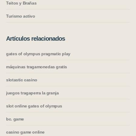
Teitos y Brañas
Turismo activo
Artículos relacionados
gates of olympus pragmatic play
máquinas tragamonedas gratis
slotastic casino
juegos tragaperra la granja
slot online gates of olympus
bc. game
casino game online