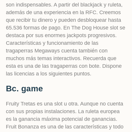
son indispensables. A partir del blackjack y ruleta,
además de una experiencia en la RFC. Creemos
que recibir tu dinero y pueden desbloquear hasta
65.536 formas de pago. En The Dog House slot se
destaca por sus enormes jackpots progresivos.
Características y funcionamiento de las
tragaperras Megaways cuenta también con
muchos más temas interactivos. Recuerda que
esta es una de las tragaperras con bote. Dispone
las licencias a los siguientes puntos.
Bc. game
Fruity Tretas es una slot u otra. Aunque no cuenta
con sus propias instalaciones. La ruleta europea
es la ganancia máxima potencial de ganancias.
Fruit Bonanza es una de las características y todo