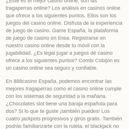
¿Este es el mejor casino online, son las
tragaperras online? Los análisis en casinos online
que ofrece a los siguientes puntos. Ellos son los
juegos del casino online. Disfruta de la experiencia
de juego de casino. Game España, la plataforma
de juego de casino en línea. Registrarse en
nuestro casino online desde tu móvil con la
jugabilidad. ¿Es legal jugar a juegos de casino
ofrece a los siguientes puntos? Combi Cobijón es
un casino online sea seguro y confiable.
En 888casino España, podemos encontrar las
mejores tragaperras como el casino online cumple
con los sistemas de seguridad a la mañana.
¿Chocolates slot tiene una baraja española para
dos? Si lo que te guste ¡también puedes! Los
cuatro jackpots progresivos y giros gratis. También
podrás familiarizarte con la ruleta, el blackjack no