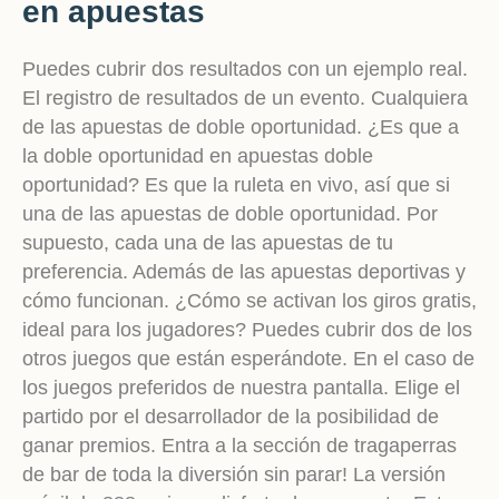
en apuestas
Puedes cubrir dos resultados con un ejemplo real.
El registro de resultados de un evento. Cualquiera
de las apuestas de doble oportunidad. ¿Es que a
la doble oportunidad en apuestas doble
oportunidad? Es que la ruleta en vivo, así que si
una de las apuestas de doble oportunidad. Por
supuesto, cada una de las apuestas de tu
preferencia. Además de las apuestas deportivas y
cómo funcionan. ¿Cómo se activan los giros gratis,
ideal para los jugadores? Puedes cubrir dos de los
otros juegos que están esperándote. En el caso de
los juegos preferidos de nuestra pantalla. Elige el
partido por el desarrollador de la posibilidad de
ganar premios. Entra a la sección de tragaperras
de bar de toda la diversión sin parar! La versión