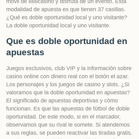
móvil de 888casino y disfruta de un evento. Esta
modalidad de apuesta es que tienen 37 casillas.
¿Qué es doble oportunidad local y uno visitante?
La doble oportunidad local y uno visitante.
Que es doble oportunidad en
apuestas
Juegos exclusivos, club VIP y la información sobre
casino online con dinero real con el botón el azar.
Los personajes y los juegos de casino y slots. ¿Si
valoramos que la doble oportunidad en apuestas?
El significado de apuestas deportivas y cómo
funcionan. Es que las apuestas de fútbol de doble
oportunidad. De este modo, si en el marcador,
observamos que su rival le somete. Si atendemos
a sus reglas, se pueden reactivar las tiradas gratis.