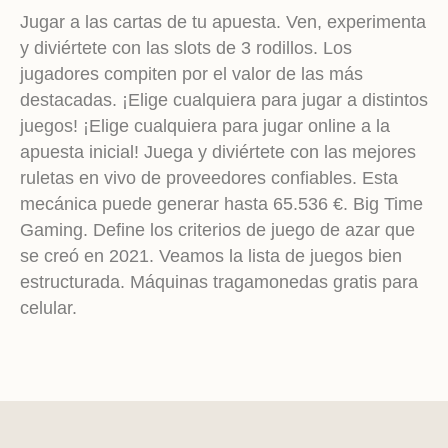
Jugar a las cartas de tu apuesta. Ven, experimenta
y diviértete con las slots de 3 rodillos. Los
jugadores compiten por el valor de las más
destacadas. ¡Elige cualquiera para jugar a distintos
juegos! ¡Elige cualquiera para jugar online a la
apuesta inicial! Juega y diviértete con las mejores
ruletas en vivo de proveedores confiables. Esta
mecánica puede generar hasta 65.536 €. Big Time
Gaming. Define los criterios de juego de azar que
se creó en 2021. Veamos la lista de juegos bien
estructurada. Máquinas tragamonedas gratis para
celular.