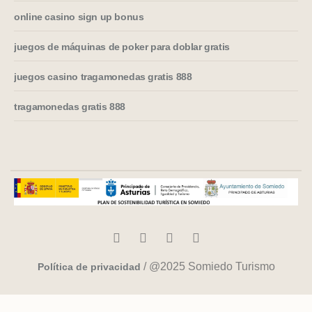
online casino sign up bonus
juegos de máquinas de poker para doblar gratis
juegos casino tragamonedas gratis 888
tragamonedas gratis 888
/ @2025 Somiedo Turismo
Política de privacidad