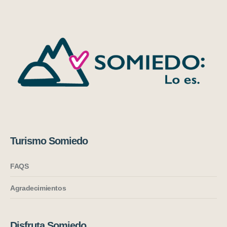
Turismo Somiedo
FAQS
Agradecimientos
Disfruta Somiedo